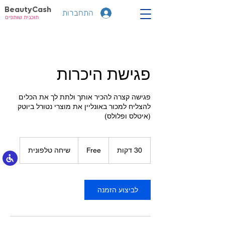
BeautyCash
התחברות
תוכנית שותפים
פגישת היכרות
פגישה קצרה להכיר אותך ולתת לך את הכלים
להצליח למכור באונליין את מוצרי נטורל ביוטק
(איטלס ופלולס)
Free
30 דקות
3
Free
שיחה טלפונית
0
ד
ק
ו
לביצוע הזמנה
ת