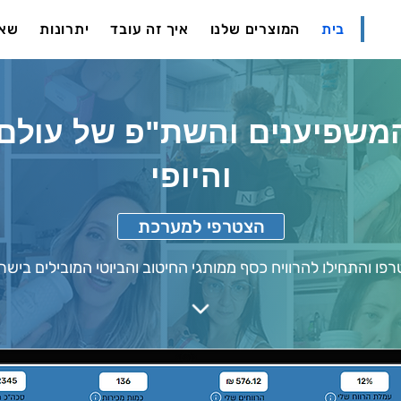
בית
המוצרים שלנו
איך זה עובד
יתרונות
שאל
משפיענים והשת"פ של עולם 
והיופי
הצטרפי למערכת
פו והתחילו להרוויח כסף ממותגי
החיטוב והביוטי המובילים בישר