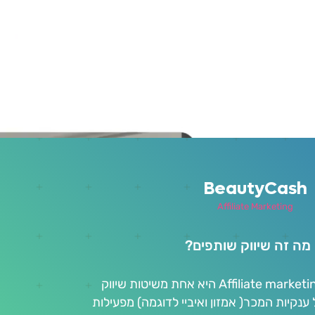
BeautyCash
Affiliate Marketing
 מה זה שיווק שותפים?
שיווק שותפים או Affiliate marketing היא אחת משיטות שיווק
 ענקיות המכר( אמזון ואיביי לדוגמה) מפעילות