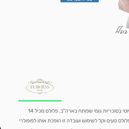
בובליל
פלולס הוא מותג תוספי תזונה לביוטי בסוכריות גומי שפותח בארה"ב. פלולס מכיל 14
 פלולס טעים וקל לשימוש ועובדה זו הופכת אותו לפופולרי