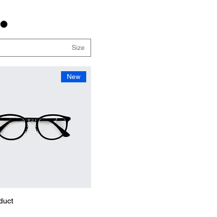
Size
New
duct