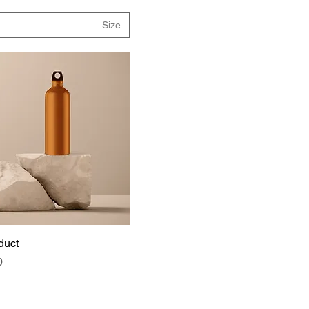
Size
duct
מ