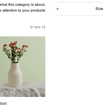
 what this category is about,
Size
attention to your products.
250 ml
500 ml
12 מוצרים
80 ml
Large
Medium
Small
duct