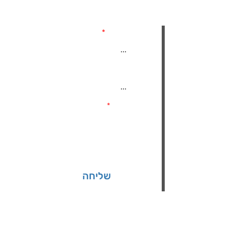
שם מלא
טלפון נייד
שות
טיות
הודעה
שליחה